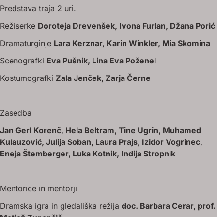
Predstava traja 2 uri.
Režiserke
Doroteja Drevenšek, Ivona Furlan, Džana Porić
Dramaturginje
Lara Kerznar, Karin Winkler, Mia Skomina
Scenografki
Eva Pušnik, Lina Eva Poženel
Kostumografki
Zala Jenček, Zarja Černe
Zasedba
Jan Gerl Korenč, Hela Beltram, Tine Ugrin, Muhamed
Kulauzović, Julija Soban, Laura Prajs, Izidor Vogrinec,
Eneja Štemberger, Luka Kotnik, Indija Stropnik
Mentorice in mentorji
Dramska igra in gledališka režija
doc. Barbara Cerar, prof.