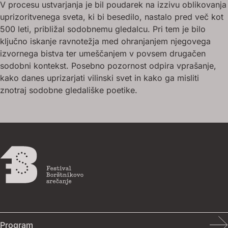
V procesu ustvarjanja je bil poudarek na izzivu oblikovanja
uprizoritvenega sveta, ki bi besedilo, nastalo pred več kot
500 leti, približal sodobnemu gledalcu. Pri tem je bilo
ključno iskanje ravnotežja med ohranjanjem njegovega
izvornega bistva ter umeščanjem v povsem drugačen
sodobni kontekst. Posebno pozornost odpira vprašanje,
kako danes uprizarjati vilinski svet in kako ga misliti
znotraj sodobne gledališke poetike.
Program
Program
O festivalu
Za medije
Foto / video