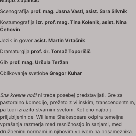
Matjaž Zupančič
Scenografija
prof. mag. Jasna Vastl, asist. Sara Slivnik
Kostumografija
izr. prof. mag. Tina Kolenik, asist. Nina
Čehovin
Jezik in govor
asist
.
Martin Vrtačnik
Dramaturgija
prof. dr. Tomaž Toporišič
Gib
prof. mag. Uršula Teržan
Oblikovanje svetlobe
Gregor Kuhar
Sna kresne noči
ni treba posebej predstavljati. Gre za
pastoralno komedijo, prežeto z vilinskim, transcendentnim,
pa tudi izrazito stvarnim svetom. Kot eno najbolj
priljubljenih del Williama Shakespeara odpira temeljna
vprašanja razmerja med resničnostjo in sanjami, med
družbenimi normami in njihovim vplivom na posameznika.