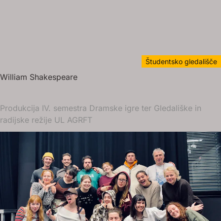
Študentsko gledališče
William Shakespeare
Produkcija IV. semestra Dramske igre ter Gledališke in
radijske režije UL AGRFT