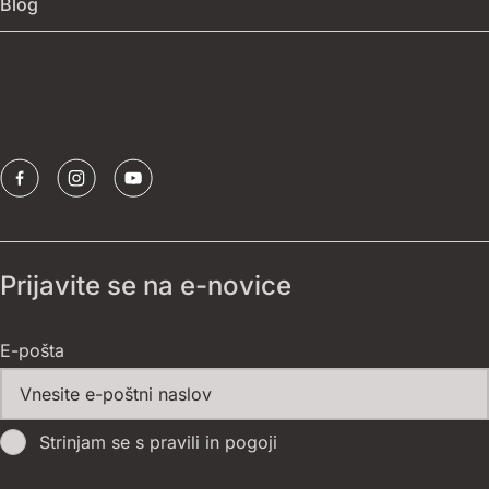
Blog
Arhiv festivala
Publikacije
Borštnikov prstan
Sponzorji
Prijavite se na e-novice
E-pošta
Strinjam se s pravili in pogoji