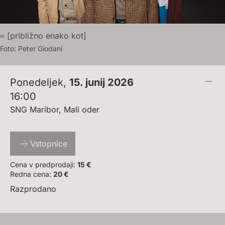
≈ [približno enako kot]
Foto:
P
E
T
E
R
G
I
O
D
A
N
I
Ponedeljek
,
15. junij 2026
16:00
SNG Maribor, Mali oder
Vstopnice
Cena v predprodaji:
15 €
Redna cena:
20 €
Razprodano