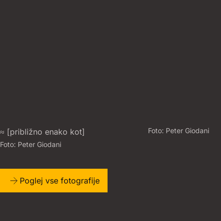
Foto:
P
E
T
E
R
G
I
O
D
A
N
I
≈ [približno enako kot]
Foto:
P
E
T
E
R
G
I
O
D
A
N
I
Poglej vse fotografije