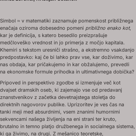
Simbol ≈ v matematiki zaznamuje pomenskost približnega
enačaja oziroma dobesedno pomeni
približno enako kot
,
kar je definicija, s katero besedilo preizprašuje
medčloveško vrednost in jo primerja z močjo kapitala.
Khemiri s tekstom uresniči strašno, a ekstremno vsakdanjo
predpostavko: kaj če bi lahko prav vse, kar doživimo, kar
nas obdaja, kar pričakujemo in kar obžalujemo, prevedli
na ekonomske formule prihodka in ultimativnega dobička?
Pripoved in perspektivo zgodbe si izmenjuje več kot
dvajset dramskih oseb, ki zajemajo vse od predavanj
znanstvenikov z začetka devetnajstega stoletja do
direktnih nagovorov publike. Uprizoritev je ves čas na
tanki meji med absurdnimi, vsem znanimi humornimi
sekvencami našega življenja na eni strani ter kruto,
brutalno in temno platjo družbenega in socialnega sistema,
ki ga živimo, na drugi. Z mešanico teoretske,