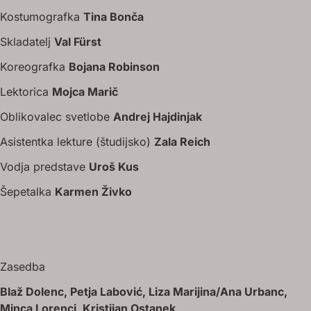
Kostumografka
Tina Bonča
Skladatelj
Val Fürst
Koreografka
Bojana Robinson
Lektorica
Mojca Marič
Oblikovalec svetlobe
Andrej Hajdinjak
Asistentka lekture (študijsko)
Zala Reich
Vodja predstave
Uroš Kus
Šepetalka
Karmen Živko
Zasedba
Blaž Dolenc, Petja Labović, Liza Marijina/Ana Urbanc,
Minca Lorenci, Kristijan Ostanek