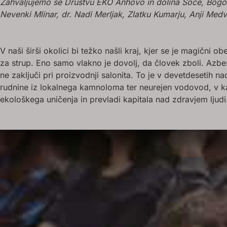
Zahvaljujemo se Društvu EKO Anhovo in dolina Soče, Bogomir
Nevenki Mlinar, dr. Nadi Merljak, Zlatku Kumarju, Anji Med
V naši širši okolici bi težko našli kraj, kjer se je magični o
za strup. Eno samo vlakno je dovolj, da človek zboli. Azbe
ne zaključi pri proizvodnji salonita. To je v devetdesetih
rudnine iz lokalnega kamnoloma ter neurejen vodovod, v k
ekološkega uničenja in prevladi kapitala nad zdravjem ljudi.