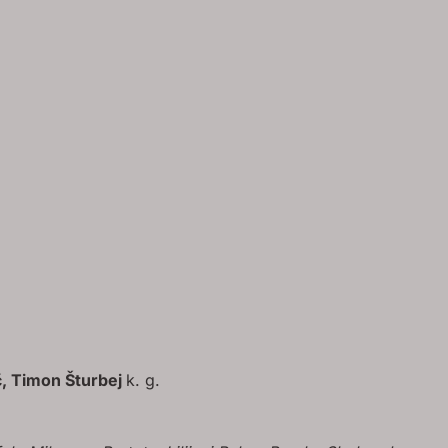
č, Timon Šturbej
k. g.