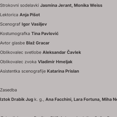
Strokovni sodelavki
Jasmina Jerant, Monika Weiss
Lektorica
Anja Pišot
Scenograf
Igor Vasiljev
Kostumografka
Tina Pavlović
Avtor glasbe
Blaž Gracar
Oblikovalec svetlobe
Aleksandar Čavlek
Oblikovalec zvoka
Vladimir Hmeljak
Asistentka scenografije
Katarina Prislan
Zasedba
Iztok Drabik Jug
k. g.,
Ana Facchini, Lara Fortuna, Miha N