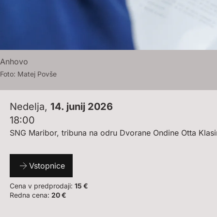
Anhovo
Foto:
M
A
T
E
J
P
O
V
Š
E
Nedelja
,
14. junij 2026
18:00
SNG Maribor, tribuna na odru Dvorane Ondine Otta Klas
Vstopnice
Cena v predprodaji:
15 €
Redna cena:
20 €