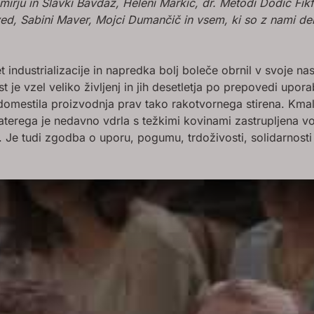
ju in Slavki Bavdaž, Heleni Markič, dr. Metodi Dodič Fikfak
ved, Sabini Maver, Mojci Dumančič in vsem, ki so z nami del
bet industrializacije in napredka bolj boleče obrnil v svoje n
st je vzel veliko življenj in jih desetletja po prepovedi u
 nadomestila proizvodnja prav tako rakotvornega stirena. Km
aterega je nedavno vdrla s težkimi kovinami zastrupljena 
 Je tudi zgodba o uporu, pogumu, trdoživosti, solidarnosti i