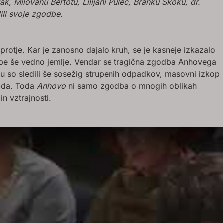
, Milovanu Bertotu, Lilijani Pulec, Branku Skoku, dr.
ili svoje zgodbe.
asprotje. Kar je zanosno dajalo kruh, se je kasneje izkazalo
porabe še vedno jemlje. Vendar se tragična zgodba Anhovega
alu so sledili še sosežig strupenih odpadkov, masovni izkop
voda. Toda
Anhovo
ni samo zgodba o mnogih oblikah
n vztrajnosti.